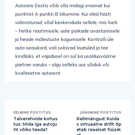
Autoreis Eestis võib olla midagi enamat kui
punktist A punkti B liikumine. Kui oled hästi
valmistunud, võid keskenduda sellele, mis loeb
– hetke nautimisele, uute paikade avastamisele
ja heade mälestuste kogumisele. Kontrolli üle
auto seisukord, vali sobivad lisatuled ja tee
kindlaks, et vajadusel on sul ka usaldusväärne
partner varuks – olgu selleks uus sõiduk või
kvaliteetne autorent.
EELMINE POSTITUS
JÄRGMINE POSTITUS
Talverehvide kohus
Rallimängud: Kuida
tus: Mida iga autoju
s virtuaalne drifit õp
ht võiks teada?
etab reaalset füüsik