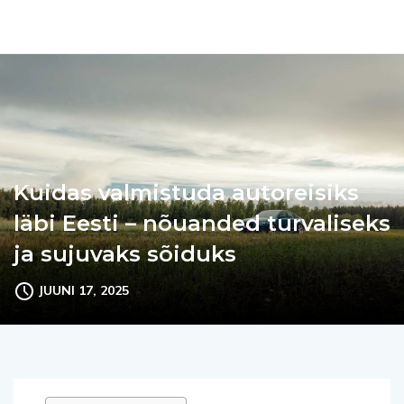
Kuidas valmistuda autoreisiks
läbi Eesti – nõuanded turvaliseks
ja sujuvaks sõiduks
JUUNI 17, 2025