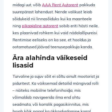
midagi uut, võib
AAA Rent Autorent
pakkuda
suurepärast lahendust. Nende valikust leiab
sõidukeid nii linnasõiduks kui ka maanteele
ning
pikaajaline autorent
sobib eriti hästi neile,
kes plaanivad rohkem kui vaid nädalalõpureisi.
Rentimise eeliseks on ka see, et hooldus ja
ootamatused jäävad teenusepakkuja kanda.
Ära alahinda väikeseid
lisasid
Turvaline ja sujuv sõit ei sõltu ainult mootorist ja
piduritest. Ka väiksemad detailid mängivad rolli
– näiteks mobiilne telefonihoidja, mis
võimaldab navigeerida ilma end ohtu
seadmata, või korralik pagasikinnitus, mis
hoiab kõik paigal ka äkkpidurdamise korral.