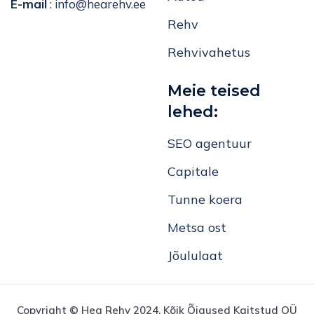
E-mail
:
info@hearehv.ee
Rehv
Rehvivahetus
Meie teised
lehed:
SEO agentuur
Capitale
Tunne koera
Metsa ost
Jõululaat
Copyright © Hea Rehv 2024. Kõik Õigused Kaitstud OÜ