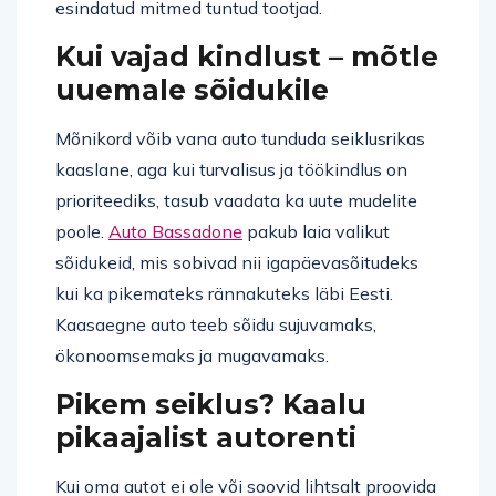
esindatud mitmed tuntud tootjad.
Kui vajad kindlust – mõtle
uuemale sõidukile
Mõnikord võib vana auto tunduda seiklusrikas
kaaslane, aga kui turvalisus ja töökindlus on
prioriteediks, tasub vaadata ka uute mudelite
poole.
Auto Bassadone
pakub laia valikut
sõidukeid, mis sobivad nii igapäevasõitudeks
kui ka pikemateks rännakuteks läbi Eesti.
Kaasaegne auto teeb sõidu sujuvamaks,
ökonoomsemaks ja mugavamaks.
Pikem seiklus? Kaalu
pikaajalist autorenti
Kui oma autot ei ole või soovid lihtsalt proovida