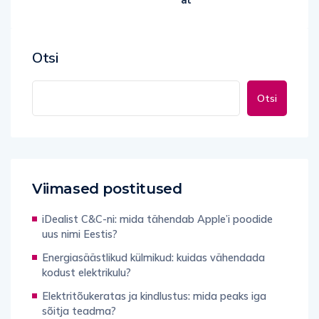
at
Otsi
Otsi
Viimased postitused
iDealist C&C-ni: mida tähendab Apple’i poodide
uus nimi Eestis?
Energiasäästlikud külmikud: kuidas vähendada
kodust elektrikulu?
Elektritõukeratas ja kindlustus: mida peaks iga
sõitja teadma?