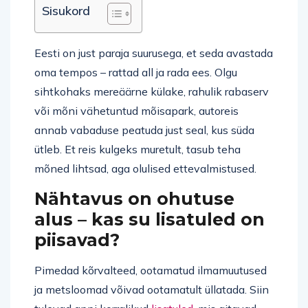
Sisukord
Eesti on just paraja suurusega, et seda avastada
oma tempos – rattad all ja rada ees. Olgu
sihtkohaks mereäärne külake, rahulik rabaserv
või mõni vähetuntud mõisapark, autoreis
annab vabaduse peatuda just seal, kus süda
ütleb. Et reis kulgeks muretult, tasub teha
mõned lihtsad, aga olulised ettevalmistused.
Nähtavus on ohutuse
alus – kas su lisatuled on
piisavad?
Pimedad kõrvalteed, ootamatud ilmamuutused
ja metsloomad võivad ootamatult üllatada. Siin