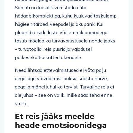
Samuti on kasulik varustada auto
hädaabikomplektiga, kuhu kuuluvad taskulamp,
hügieenitarbed, veepudel ja akupank. Kui
plaanid reisida laste või lemmikloomadega,
tasub mõelda ka turvavarustusele nende jaoks
– turvatoolid, reisipuurid ja vajadusel
päikesekaitsekatted akendele.
Need lihtsad ettevalmistused ei võta palju
aega, aga võivad reisi jooksul säästa närve,
aega ja mõnel juhul ka tervist. Turvaline reis ei
ole juhus – see on valik, mille saad teha enne
starti.
Et reis jääks meelde
heade emotsioonidega