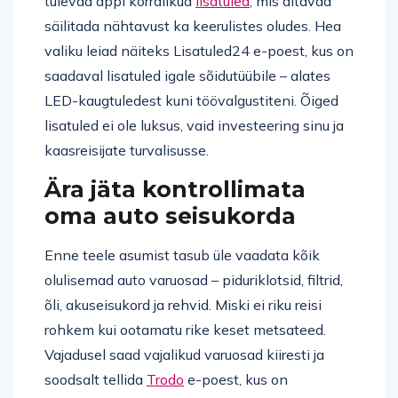
tulevad appi korralikud
lisatuled
, mis aitavad
säilitada nähtavust ka keerulistes oludes. Hea
valiku leiad näiteks Lisatuled24 e-poest, kus on
saadaval lisatuled igale sõidutüübile – alates
LED-kaugtuledest kuni töövalgustiteni. Õiged
lisatuled ei ole luksus, vaid investeering sinu ja
kaasreisijate turvalisusse.
Ära jäta kontrollimata
oma auto seisukorda
Enne teele asumist tasub üle vaadata kõik
olulisemad auto varuosad – piduriklotsid, filtrid,
õli, akuseisukord ja rehvid. Miski ei riku reisi
rohkem kui ootamatu rike keset metsateed.
Vajadusel saad vajalikud varuosad kiiresti ja
soodsalt tellida
Trodo
e-poest, kus on