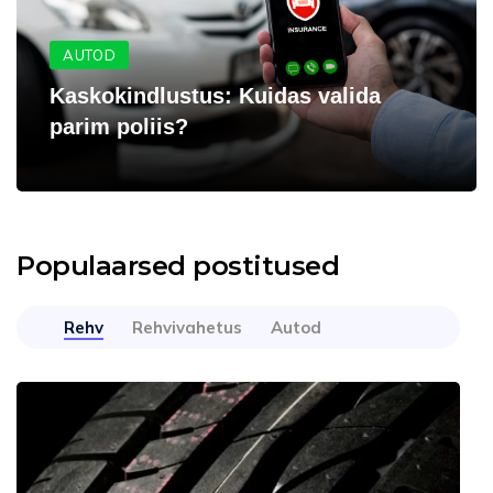
AUTOD
Kaskokindlustus: Kuidas valida
parim poliis?
Populaarsed postitused
Rehv
Rehvivahetus
Autod