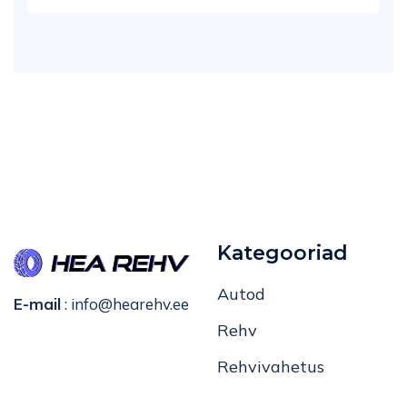
Kategooriad
Autod
E-mail
:
info@hearehv.ee
Rehv
Rehvivahetus