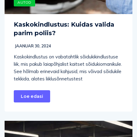
AUTOD
Kaskokindlustus: Kuidas valida
parim poliis?
JAANUAR 30, 2024
Kaskokindlustus on vabatahtlik sõidukikindlustuse
liik, mis pakub laiapõhjalist kaitset sõidukiomanikule.
See hõlmab erinevaid kahjusid, mis võivad sõidukile
tekkida, alates liiklusõnnetustest
Loe edasi