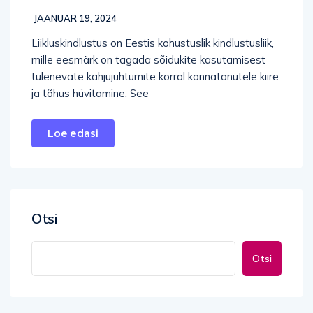
JAANUAR 19, 2024
Liikluskindlustus on Eestis kohustuslik kindlustusliik,
mille eesmärk on tagada sõidukite kasutamisest
tulenevate kahjujuhtumite korral kannatanutele kiire
ja tõhus hüvitamine. See
Loe edasi
Otsi
Otsi