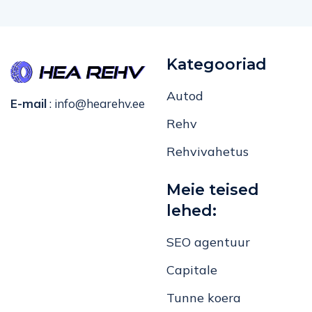
Kategooriad
Autod
E-mail
:
info@hearehv.ee
Rehv
Rehvivahetus
Meie teised
lehed:
SEO agentuur
Capitale
Tunne koera