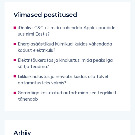
Viimased postitused
iDealist C&C-ni: mida tähendab Apple’i poodide
uus nimi Eestis?
Energiasäästlikud külmikud: kuidas vähendada
kodust elektrikulu?
Elektritõukeratas ja kindlustus: mida peaks iga
sõitja teadma?
Liikluskindlustus ja rehviabi: kuidas olla talvel
ootamatusteks valmis?
Garantiiga kasutatud autod: mida see tegelikult
tähendab
Arhiiv